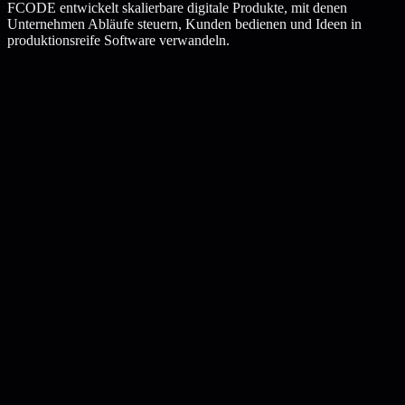
FCODE entwickelt skalierbare digitale Produkte, mit denen
Unternehmen Abläufe steuern, Kunden bedienen und Ideen in
produktionsreife Software verwandeln.
fcode.service/
saas-plattform-entwicklung
Aktiver Service
SaaS-Plattform-Entwicklung
Strategie
Design
Launch
Projektablauf
Premium
1
Business-Websites
2
SEO-ready Struktur
3
Premium UI