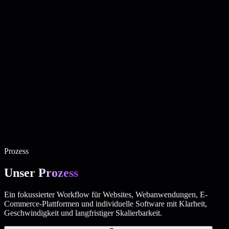
Individuelle Webanwendungen
Fokussierte Kampagnenseiten,
die Besucher mit klarer Botschaft und starken CTAs in Leads
verwandeln.
Business-Management-Systeme
Individuelle Web-Apps für
Workflows, Portale und interne Tools mit sauberer Produkt-UX.
Admin-Dashboards & Kundenportale
Skalierbare
Softwareprodukte mit sicheren Nutzern, Billing, Dashboards, APIs
und produktionsreifer Backend-Architektur.
API-Integrationen & Automatisierung
Online-Shops mit
Produktstruktur, Checkout-Flows und conversion-orientierter
Shopping-Erfahrung.
Mobile Anwendungsentwicklung
Moderne Admin-Panels für
Daten, Nutzer, Content, Reports und Geschäftsprozesse.
Business-Websites · Ergänzende Leistung
API-verbundene
Systeme, die repetitive Arbeit automatisieren und Business-Tools
verbinden.
Prozess
Unser
Prozess
Ein fokussierter Workflow für Websites, Webanwendungen, E-
Commerce-Plattformen und individuelle Software mit Klarheit,
Geschwindigkeit und langfristiger Skalierbarkeit.