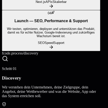
Next.js
APIs
Skalierbar
04
Launch — SEO, Performance & Support
Wir testen, optimieren, deployen und unterstützen das Produkt,
damit es für echte Nutzer, Google-Indexierung und zukünftiges
Wachstum bereit ist.
SEO
Speed
Support
fcode.process/
discovery
Schritt
01
Discovery
Wir verstehen dein Unternehmen, deine Zielgruppe, dein
Angebot, deine Wettbewerber und was die Website, App oder
das System erreichen soll.