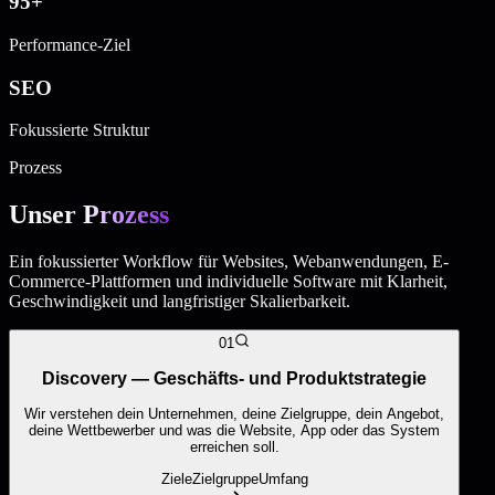
95+
Performance-Ziel
SEO
Fokussierte Struktur
Prozess
Unser
Prozess
Ein fokussierter Workflow für Websites, Webanwendungen, E-
Commerce-Plattformen und individuelle Software mit Klarheit,
Geschwindigkeit und langfristiger Skalierbarkeit.
01
Discovery — Geschäfts- und Produktstrategie
Wir verstehen dein Unternehmen, deine Zielgruppe, dein Angebot,
deine Wettbewerber und was die Website, App oder das System
erreichen soll.
Ziele
Zielgruppe
Umfang