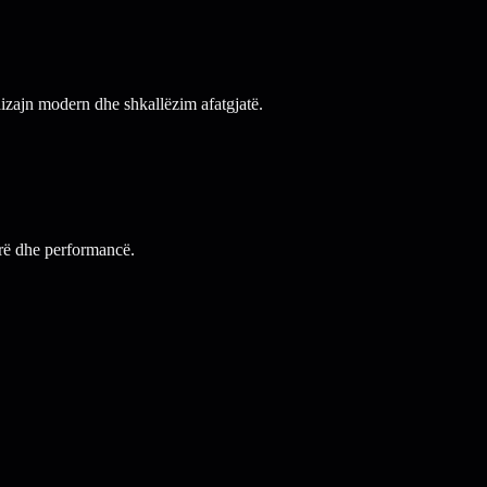
izajn modern dhe shkallëzim afatgjatë.
urë dhe performancë.