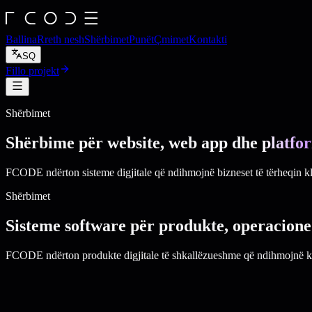
Ballina
Rreth nesh
Shërbimet
Punët
Çmimet
Kontakti
SQ
Fillo projekt
Shërbimet
Shërbime për website, web app dhe
platfo
FCODE ndërton sisteme digjitale që ndihmojnë bizneset të tërheqin kli
Shërbimet
Sisteme software për produkte, operacione 
FCODE ndërton produkte digjitale të shkallëzueshme që ndihmojnë komp
fcode.service/
zhvillim-i-platformave-saas