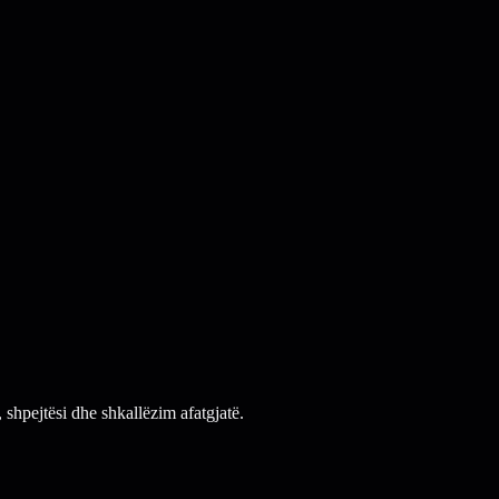
te biznesi
Strukturë SEO
UI premium
n-ready.
n-ready.
shpejtësi dhe shkallëzim afatgjatë.