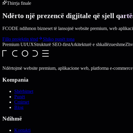
Thirrja finale
Ndërto një prezencë digjitale që sjell
qartë
FCODE ndihmon bizneset të lansojnë website premium, web aplikacione
Fillo projektin tënd
Shiko punët tona
Premium UI/UX
Strukturë SEO-first
Arkitekturë e shkallëzueshme
Zhvi
Ndërtojmë website premium, aplikacione web, platforma e-commerce dhe
Kompania
Shërbimet
Punët
Çmimet
Blog
Ndihmë
Kontakti