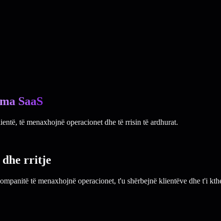
rma SaaS
entë, të menaxhojnë operacionet dhe të rrisin të ardhurat.
dhe rritje
anitë të menaxhojnë operacionet, t'u shërbejnë klientëve dhe t'i kthe