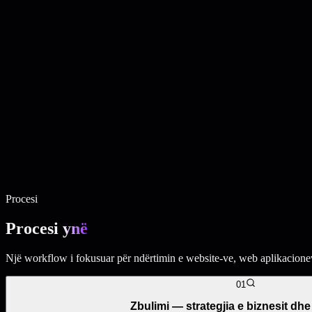
Zhvillim i Platformave SaaS
Website biznesi premium me pozicionim të 
Aplikacione Web Custom
Faqe të fokusuara për kampanja që i kthejnë vi
Sisteme për Menaxhimin e Biznesit
Web app të personalizuara për work
Admin Dashboards & Customer Portals
Produkte software të shkallëzu
Zhvillim i Platformave SaaS
Website biznesi premium me pozicionim të 
Aplikacione Web Custom
Faqe të fokusuara për kampanja që i kthejnë vi
Sisteme për Menaxhimin e Biznesit
Web app të personalizuara për workf
Admin Dashboards & Customer Portals
Produkte software të shkallëzue
Integrime API & Automatizim
Dyqane online me strukturë produktesh, c
Zhvillim i Aplikacioneve Mobile
Admin panele moderne për menaxhim të t
Business Websites · Shërbim plotësues
Sisteme të lidhura me API që au
Procesi
Procesi
ynë
Një workflow i fokusuar për ndërtimin e website-ve, web aplikacioneve
01
Zbulimi — strategjia e biznesit dhe