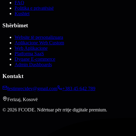
FAQ
Politika e privatësisë
Kushtet
Shërbimet
Website të personalizuara
Aplikacione Web Custom
Web Aplikacione
Platforma SaaS
Dyqane E-commerce
Admin Dashboards
Kontakt
festimrecidev@gmail.com
+383 45 642 789
Ferizaj, Kosovë
© 2026 FCODE.
Ndërtuar për rritje digjitale premium.