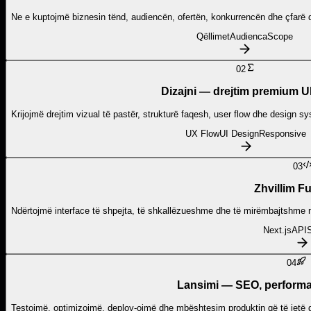
Ne e kuptojmë biznesin tënd, audiencën, ofertën, konkurrencën dhe çfarë duh
Qëllimet
Audienca
Scope
02
Dizajni — drejtim premium U
Krijojmë drejtim vizual të pastër, strukturë faqesh, user flow dhe design sys
UX Flow
UI Design
Responsive
03
Zhvillim Fu
Ndërtojmë interface të shpejta, të shkallëzueshme dhe të mirëmbajtshme me
Next.js
API
04
Lansimi — SEO, performa
Testojmë, optimizojmë, deploy-ojmë dhe mbështesim produktin që të jetë ga