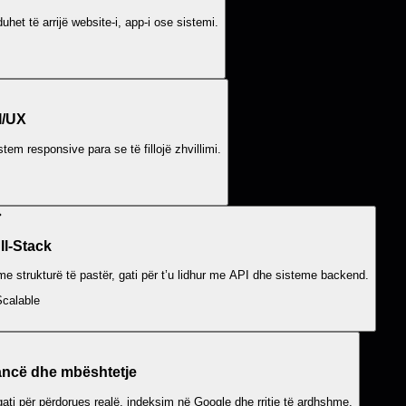
et të arrijë website-i, app-i ose sistemi.
I/UX
tem responsive para se të fillojë zhvillimi.
ll-Stack
 strukturë të pastër, gati për t’u lidhur me API dhe sisteme backend.
Scalable
ncë dhe mbështetje
ti për përdorues realë, indeksim në Google dhe rritje të ardhshme.